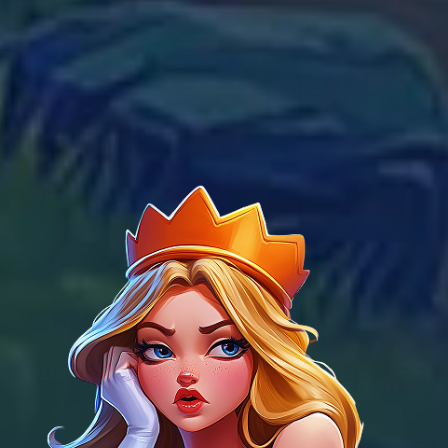
EVOLUTION GAMING
BETGAMES.TV
EVOLUTION GAMING
IMMERSIVE
LIVE - LOBBY
ROULETTE
ROULETTE
EVOLUTION GAMING
PRAGMATIC PLAY LIVE
DREAM
CRAZY TIME
MEGA ROULETTE
3000
BRASIL
CATCHER
EVOLUTION GAMING
EVOLUTION GAMING
PRAGMATIC PLAY LIVE