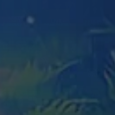
XXXTREME
LIVE -
LIGHTNING
FREE BET
ROULETTE
GAMESHOWS
BLACKJACK
EVOLUTION GAMING
PRAGMATIC PLAY LIVE
EVOLUTION GAMING
MEGA
LIGHTNING
LIVE - LOBBY
BALL
ROULETTE
BACCARAT
EVOLUTION GAMING
PRAGMATIC PLAY LIVE
EVOLUTION GAMING