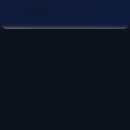
MEGA
CRAZY COIN
FLIP
SIC BAC
BETA
ПОДДЕРЖКА
PRAGMATIC PLAY LIVE
EVOLUTION GAMING
PORTOMASO
CASINO
CASINO
EZUGI POPULAR
LOBBY
HOLD'EM
ROULETTE
EZUGI
EZUGI
EVOLUTION GAMING
PORT
EMPEROR
PREMIUM TÜRKÇE
SIC BO
ROULETTE
BLACKJACK 2