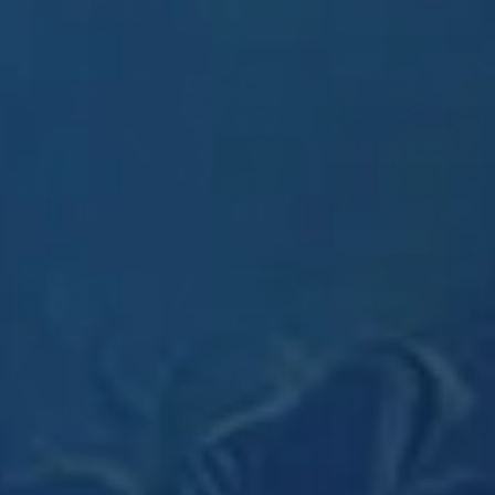
AUTO-ROULETTE
EVOLUTION GAMING
EVOLUTION GAMING
EVOLUTION GAMING
LIVE - SWEET
LIVE - LOBBY
BONANZA
SPEED BACCARAT
15
BJ
CANDYLAND
PRAGMATIC PLAY LIVE
PRAGMATIC PLAY LIVE
PRAGMATIC PLAY LIVE
GATES OF
FIRST PERSON
ROULETTE
BLACKJACK
OLYMPUS
2
LOBBY
ROULETTE
PRAGMATIC PLAY LIVE
EVOLUTION GAMING
PRAGMATIC PLAY LIVE