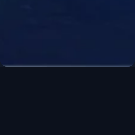
BETA
ПОДДЕРЖКА
vodka.bet is owned and operated by Cricketwin Ltd, a company
registered and established under the laws of Belize, with