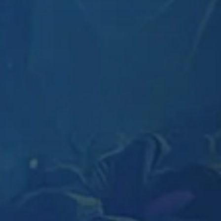
JFTW
Показаны 5 из 5 игр
По популярности
SONIC
AMAZING
PILES OF
CATCH
LINKS
PRESENTS
JFTW
JFTW
JFTW
SERENGETI
DIVINE RICHES
GOLD
HELIOS