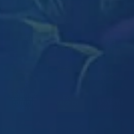
FIRE
MUSTANG
88
9 COINS LOVE
GOLD
THE JACKPOT
PRAGMATIC PLAY
VOLTENT
PRAGMATIC PLAY
9 COINS GRAND
DIAMOND
FA
EDITION XMAS
HIT COINS 2
EDITION
CAI SHEN
HOLD AND SPIN
VOLTENT
HABANERO
BARBARABANG