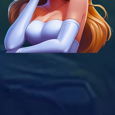
AMAZING
ELVIS FROG
RUBY WIN: HOLD
CATCH
THE SPIN
TRUEWAYS
JFTW
GAMZIX
BGAMING
LUCKY
FAERIE
AZTEC GEMS
CAT
DELUXE
SPELLS
PRAGMATIC PLAY
BETSOFT
PLATIPUS