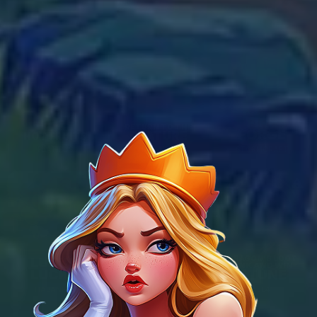
AVATARUX
PRAGMATIC PLAY
BETSOFT
FIRE
7 &
RETURN TO THE
FORGE
FEATURE
HOT FRUITS
PLATIPUS
HABANERO
STORMCRAFT
KOI
LUCKY
DRAGON'S LOOT
LINK AND WIN
GATE
LUCKY
4TUNE
HABANERO
HABANERO
ALL41