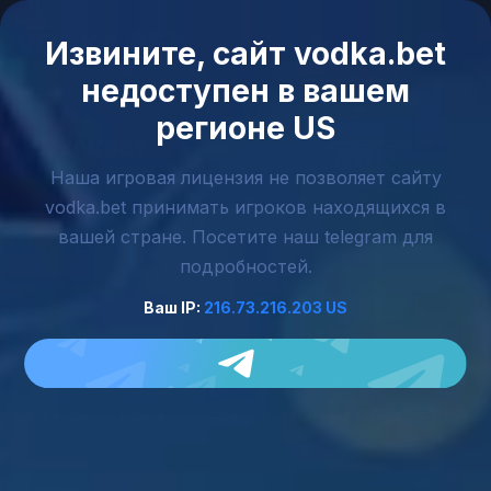
Войти
Извините, сайт vodka.bet
недоступен в вашем
Джекпот
Каталог игр онлайн
регионе US
Джекпот
Используйте поиск и фильтры, чтобы
Джекпот
выбрать игры по категориям и провайдерам.
Доступны слоты, новинки и популярные игры с
Наша игровая лицензия не позволяет сайту
От более 50 ведущих
быстрым запуском.
провайдеров
vodka.bet принимать игроков находящихся в
вашей стране. Посетите наш telegram для
подробностей.
Ваш IP
:
216.73.216.203
US
Все игры
Новые
Live
Чемпионат Мира
Слоты