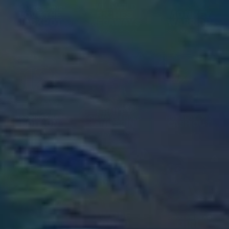
WILD WILD
MAGIC SPINS
MONKEY
RICHES
LOVE THE
JACKPOT
WARRIOR
MEGAWAYS
VOLTENT
PRAGMATIC PLAY
PRAGMATIC PLAY
FRUITY
12 COINS XMAS
DIAMONDS HOLD
HOT SLOT: 777
EDITION
AND SPIN
CASH OUT
VOLTENT
BARBARABANG
VOLTENT
WOLF
GOOD GIRL, BAD
GOLD
GIRL
PAPAYAPOP™