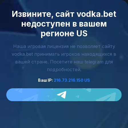
Войти
Извините, сайт vodka.bet
недоступен в вашем
Poker
Hacksaw Gaming
Каталог игр онлайн
регионе US
Poker
Hacksaw Gaming
Используйте поиск и
Poker
фильтры, чтобы выбрать игры по категориям и
провайдерам. Доступны слоты, новинки и
Наша игровая лицензия не позволяет сайту
От провайдера Hacksaw
популярные игры с быстрым запуском.
Gaming
vodka.bet принимать игроков находящихся в
вашей стране. Посетите наш telegram для
подробностей.
Ваш IP
:
216.73.216.150
US
All games
New
Live
World Cup
Slots
Roul