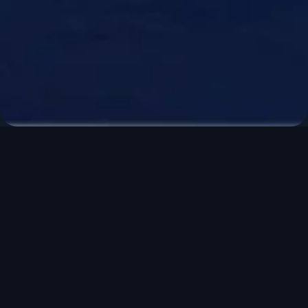
BETA
ПОДДЕРЖКА
vodka.bet is owned and operated by Cricketwin Ltd, a company
registered and established under the laws of Belize, with
registration number 000044296 and registered address at 9 Barrack
Road, Belize city, Belize and its wholly-owned subsidiary. License