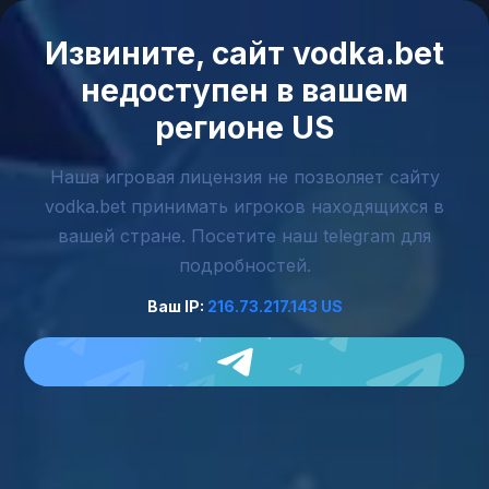
Войти
Извините, сайт vodka.bet
недоступен в вашем
Слоты
Gameburger
Каталог игр онлайн
регионе US
Слоты
Gameburger
Используйте поиск и фильтры,
Слоты
чтобы выбрать игры по категориям и провайдерам.
Доступны слоты, новинки и популярные игры с
Наша игровая лицензия не позволяет сайту
От провайдера Gameburger
быстрым запуском.
vodka.bet принимать игроков находящихся в
вашей стране. Посетите наш telegram для
подробностей.
Ваш IP
:
216.73.217.143
US
Все игры
Новые
Live
Чемпионат Мира
Слоты