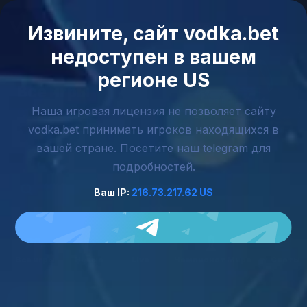
Войти
Извините, сайт vodka.bet
недоступен в вашем
Gameburger
Каталог игр онлайн
регионе US
Gameburger
Используйте поиск и фильтры, чтобы
Все игры
выбрать игры по категориям и провайдерам.
Доступны слоты, новинки и популярные игры с
Наша игровая лицензия не позволяет сайту
От провайдера Gameburger
быстрым запуском.
vodka.bet принимать игроков находящихся в
вашей стране. Посетите наш telegram для
подробностей.
Ваш IP
:
216.73.217.62
US
Все игры
Новые
Live
Чемпионат Мира
Слоты