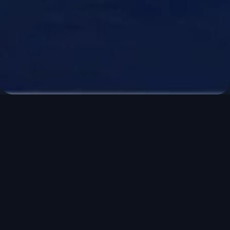
BETA
ПОДДЕРЖКА
vodka.bet is owned and operated by Cricketwin Ltd, a company
registered and established under the laws of Belize, with
registration number 000044296 and registered address at 9 Barrack
Road, Belize city, Belize and its wholly-owned subsidiary. License