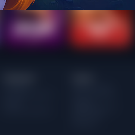
FORTUNE
BACCARAT KNOCK
OUT
BACCARAT 1
EZUGI
EZUGI
Информация
Правила
О компании
Правила и условия
Программа лояльности
Ответственная игра
Турниры
Политика
конфиденциальности
Фриспины за депозиты
AML-KYC Policy
Партнерам