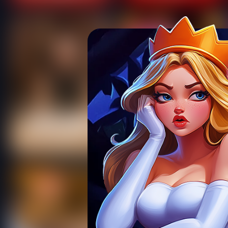
Fortune Baccarat 2
Casino Marina Baccarat 4
FORTUNE
CASINO MARINA
BACCARAT 2
BACCARAT 4
EZUGI
EZUGI
Marina Casino Baccarat 2
Marina Casino Baccarat 1