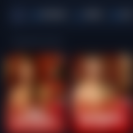
Все игры
Новые
Live
91
0
84
Показаны 16 из 16 игр
EZ Baccarat
No Commission Baccarat B
EZ
NO COMMISSION
BACCARAT
BACCARAT B
EZUGI
EZUGI