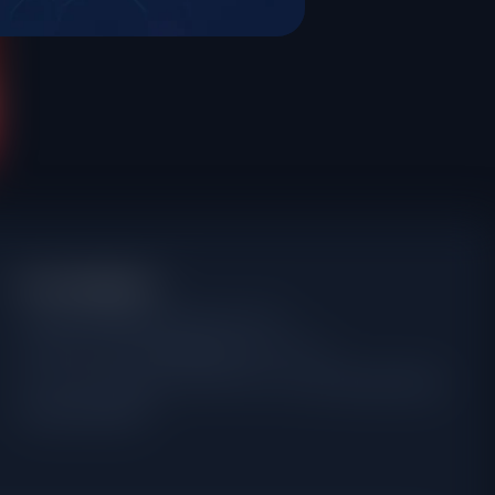
Есть вопросы?
Служба поддержки работает 24/7
Напишите нам в
online chat
или на почту
Этот сайт защищен reCAPTCHA и Google
Privacy Policy,
Terms of Service