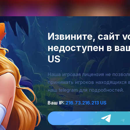
Casino Marina Baccarat 3
Dragon Tiger
Извините, сайт v
недоступен в ва
US
DRAGON
CASINO MARINA
TIGER
BACCARAT 3
Наша игровая лицензия не позволя
принимать игроков находящихся в
EZUGI
EZUGI
наш telegram для подробностей.
Fortune Baccarat 1
Baccarat Knock Out
Ваш IP
:
216.73.216.213
US