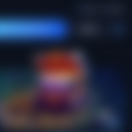
Русский
Бонусы
арегистрироваться
Войти
ы слоты, новинки и популярные игры с быстрым