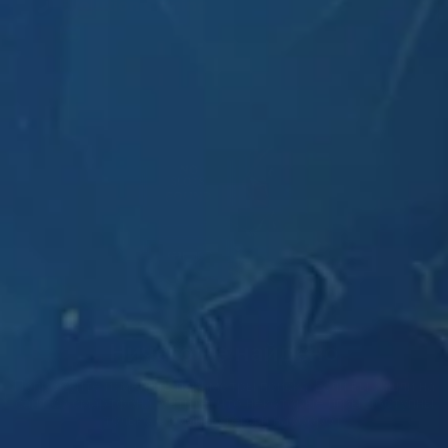
Evolution Gaming
Ничего не найдено
Попробуйте изменить параметры поиска. Если вы зашли на
сайт со смартфона, учтите, что некоторые игры доступны
только с компьютера и наоборот.