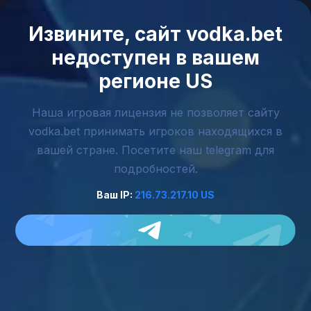
Войти
Извините, сайт vodka.bet
недоступен в вашем
Evolution Gaming
Каталог игр онлайн
регионе US
Evolution Gaming
Используйте поиск и фильтры,
Все игры
чтобы выбрать игры по категориям и провайдерам.
Доступны слоты, новинки и популярные игры с
Наша игровая лицензия не позволяет сайту
От провайдера Evolution
быстрым запуском.
Gaming
vodka.bet принимать игроков находящихся в
вашей стране. Посетите наш telegram для
подробностей.
Ваш IP
:
216.73.217.10
US
Все игры
Новые
Live
Чемпионат Мира
Слоты