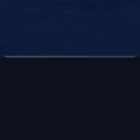
BETA
ПОДДЕРЖКА
vodka.bet is owned and operated by Cricketwin Ltd, a company
registered and established under the laws of Belize, with
registration number 000044296 and registered address at 9 Barrack
Road, Belize city, Belize and its wholly-owned subsidiary. License