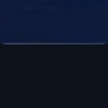
BETA
ПОДДЕРЖКА
vodka.bet is owned and operated by Cricketwin Ltd, a company
registered and established under the laws of Belize, with
registration number 000044296 and registered address at 9 Barrack
Road, Belize city, Belize and its wholly-owned subsidiary. License