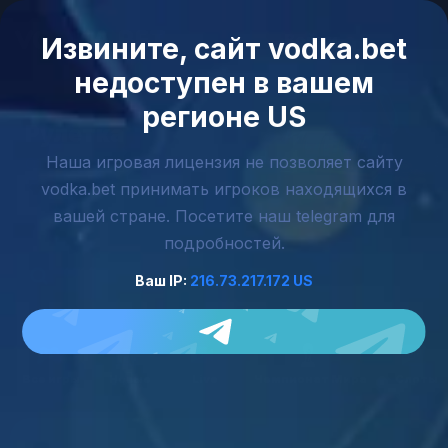
Войти
Извините, сайт vodka.bet
недоступен в вашем
Рулетка
Booming Games
Каталог игр онлайн
регионе US
Рулетка
Booming Games
Используйте поиск и
Рулетка
фильтры, чтобы выбрать игры по категориям и
провайдерам. Доступны слоты, новинки и
Наша игровая лицензия не позволяет сайту
От провайдера Booming
популярные игры с быстрым запуском.
Games
vodka.bet принимать игроков находящихся в
вашей стране. Посетите наш telegram для
подробностей.
Ваш IP
:
216.73.217.172
US
Все игры
Новые
Live
Чемпионат Мира
Слоты