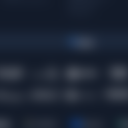
AML-KYC Policy
Партнерам
Telegram
VODKA