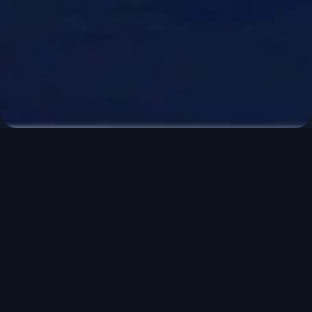
BETA
ПОДДЕРЖКА
vodka.bet is owned and operated by Cricketwin Ltd, a company
registered and established under the laws of Belize, with
registration number 000044296 and registered address at 9 Barrack
Road, Belize city, Belize and its wholly-owned subsidiary. License