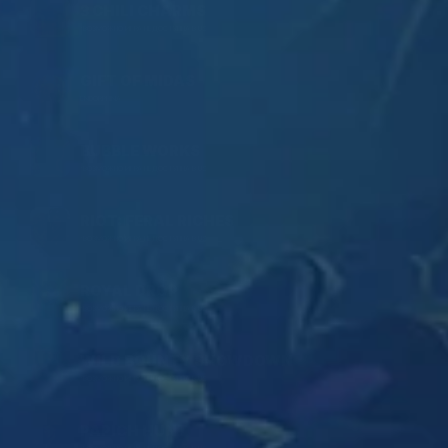
3 CHILI CHARMS
*ВОЗМОЖНО ИГРА НЕДОСТУПНА В US
GIFT OF MIDAS
ENDORPHINA
BUBBLE WORKS
*ВОЗМОЖНО ИГРА НЕДОСТУПНА В US
RIOT: FERAL RICHES
*ВОЗМОЖНО ИГРА НЕДОСТУПНА В US
ROYAL DROP
*ВОЗМОЖНО ИГРА НЕДОСТУПНА В US
WILD BOUNTY SHOWDOWN
*ВОЗМОЖНО ИГРА НЕДОСТУПНА В US
PAPICH HUNT