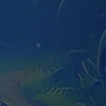
*ВОЗМОЖНО ИГРА НЕДОСТУПНА В US
JADE LEGENDS
*ВОЗМОЖНО ИГРА НЕДОСТУПНА В US
TREVOR HUNTER
*ВОЗМОЖНО ИГРА НЕДОСТУПНА В US
VIKINGS WAY
*ВОЗМОЖНО ИГРА НЕДОСТУПНА В US
3 LIBERTY EAGLES
МЕНЮ
*ВОЗМОЖНО ИГРА НЕДОСТУПНА В US
THE DOG HOUSE
*ВОЗМОЖНО ИГРА НЕДОСТУПНА В US
TEMPLE CATS
*ВОЗМОЖНО ИГРА НЕДОСТУПНА В US