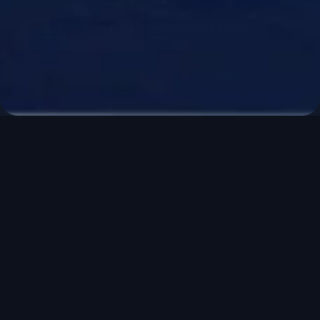
THE DOG HOUSE MEGAWAYS 1000
*ВОЗМОЖНО ИГРА НЕДОСТУПНА В US
BIG BASS VEGAS DOUBLE DOWN DELUXE
BETA
ПОДДЕРЖКА
*ВОЗМОЖНО ИГРА НЕДОСТУПНА В US
ZEUS VS HADES - GODS OF WAR
*ВОЗМОЖНО ИГРА НЕДОСТУПНА В US
...
vodka.bet is owned and operated by Cricketwin Ltd, a company
registered and established under the laws of Belize, with
registration number 000044296 and registered address at 9 Barrack
Road, Belize city, Belize and its wholly-owned subsidiary. License
issued by the laws of the Autonomous Island of Anjouan, Union of
the Comoros, license no. ALSI-202412028-FI2.