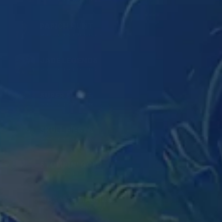
*ВОЗМОЖНО ИГРА НЕДОСТУПНА В US
PAPICH HUNT
*ВОЗМОЖНО ИГРА НЕДОСТУПНА В US
JADE LEGENDS
*ВОЗМОЖНО ИГРА НЕДОСТУПНА В US
SUPER SERGE
*ВОЗМОЖНО ИГРА НЕДОСТУПНА В US
SKULL FIESTA
МЕНЮ
*ВОЗМОЖНО ИГРА НЕДОСТУПНА В US
STOMPIN' GOLD
*ВОЗМОЖНО ИГРА НЕДОСТУПНА В US
MAX WIN MACHINE
*ВОЗМОЖНО ИГРА НЕДОСТУПНА В US