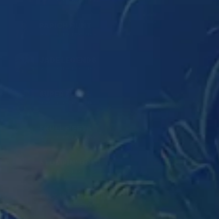
*ВОЗМОЖНО ИГРА НЕДОСТУПНА В US
PAPICH HUNT
*ВОЗМОЖНО ИГРА НЕДОСТУПНА В US
JADE LEGENDS
*ВОЗМОЖНО ИГРА НЕДОСТУПНА В US
SUPER SERGE
*ВОЗМОЖНО ИГРА НЕДОСТУПНА В US
SKULL FIESTA
МЕНЮ
*ВОЗМОЖНО ИГРА НЕДОСТУПНА В US
STOMPIN' GOLD
*ВОЗМОЖНО ИГРА НЕДОСТУПНА В US
MAX WIN MACHINE
*ВОЗМОЖНО ИГРА НЕДОСТУПНА В US