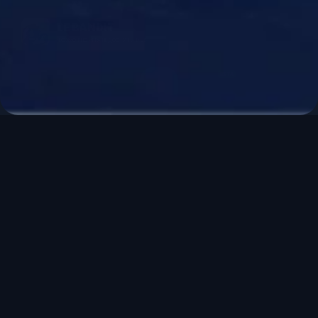
LE BANDIT
*ВОЗМОЖНО ИГРА НЕДОСТУПНА В US
LE PRECHAUN
BETA
ПОДДЕРЖКА
*ВОЗМОЖНО ИГРА НЕДОСТУПНА В US
DIA DE LOS MUERTOS 2
*ВОЗМОЖНО ИГРА НЕДОСТУПНА В US
...
vodka.bet is owned and operated by Cricketwin Ltd, a company
registered and established under the laws of Belize, with
registration number 000044296 and registered address at 9 Barrack
Road, Belize city, Belize and its wholly-owned subsidiary. License
issued by the laws of the Autonomous Island of Anjouan, Union of
the Comoros, license no. ALSI-202412028-FI2.