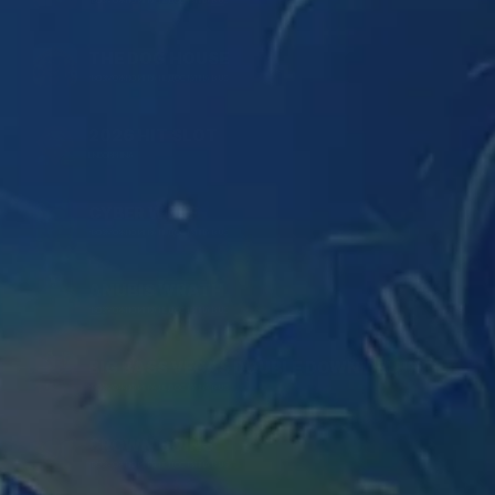
*ВОЗМОЖНО ИГРА НЕДОСТУПНА В US
THE DOG HOUSE
*ВОЗМОЖНО ИГРА НЕДОСТУПНА В US
2026 HIT SLOT
ENDORPHINA
CYBER WOLF
*ВОЗМОЖНО ИГРА НЕДОСТУПНА В US
ANUBIS WRATH
МЕНЮ
*ВОЗМОЖНО ИГРА НЕДОСТУПНА В US
BIG BASS VEGAS DOUBLE DOWN DELUXE
*ВОЗМОЖНО ИГРА НЕДОСТУПНА В US
CROWN COINS
*ВОЗМОЖНО ИГРА НЕДОСТУПНА В US