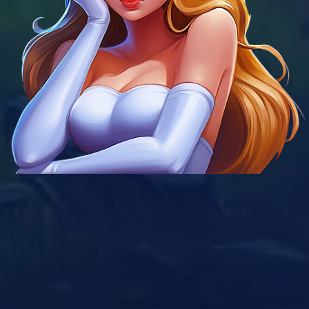
*ВОЗМОЖНО ИГРА НЕДОСТУПНА В US
GATES OF OLYMPUS 1000
*ВОЗМОЖНО ИГРА НЕДОСТУПНА В US
RYSE OF THE MIGHTY GODS
*ВОЗМОЖНО ИГРА НЕДОСТУПНА В US
MUMMYLAND TREASURES
BELATRA GAMES
SUGAR RUSH 1000
*ВОЗМОЖНО ИГРА НЕДОСТУПНА В US
BIG BASS SECRETS OF THE GOLDEN LAKE
*ВОЗМОЖНО ИГРА НЕДОСТУПНА В US
WILD WEST GOLD
*ВОЗМОЖНО ИГРА НЕДОСТУПНА В US