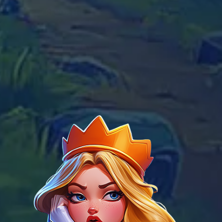
TREVOR HUNTER
*ВОЗМОЖНО ИГРА НЕДОСТУПНА В US
VIKINGS WAY
*ВОЗМОЖНО ИГРА НЕДОСТУПНА В US
3 LIBERTY EAGLES
*ВОЗМОЖНО ИГРА НЕДОСТУПНА В US
THE DOG HOUSE
*ВОЗМОЖНО ИГРА НЕДОСТУПНА В US
TEMPLE CATS
*ВОЗМОЖНО ИГРА НЕДОСТУПНА В US
WILD BANDITO
*ВОЗМОЖНО ИГРА НЕДОСТУПНА В US
TREASURES OF AZTEC