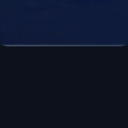
THE DOG HOUSE MEGAWAYS 1000
*ВОЗМОЖНО ИГРА НЕДОСТУПНА В US
BIG BASS VEGAS DOUBLE DOWN DELUXE
BETA
ПОДДЕРЖКА
*ВОЗМОЖНО ИГРА НЕДОСТУПНА В US
ZEUS VS HADES - GODS OF WAR
*ВОЗМОЖНО ИГРА НЕДОСТУПНА В US
...
vodka.bet is owned and operated by Cricketwin Ltd, a company
registered and established under the laws of Belize, with
registration number 000044296 and registered address at 9 Barrack
Road, Belize city, Belize and its wholly-owned subsidiary. License
issued by the laws of the Autonomous Island of Anjouan, Union of
the Comoros, license no. ALSI-202412028-FI2.