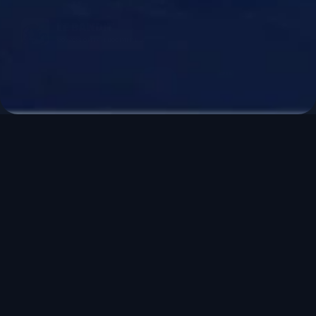
LE BANDIT
*ВОЗМОЖНО ИГРА НЕДОСТУПНА В US
LE PRECHAUN
BETA
ПОДДЕРЖКА
*ВОЗМОЖНО ИГРА НЕДОСТУПНА В US
DIA DE LOS MUERTOS 2
*ВОЗМОЖНО ИГРА НЕДОСТУПНА В US
...
vodka.bet is owned and operated by Cricketwin Ltd, a company
registered and established under the laws of Belize, with
registration number 000044296 and registered address at 9 Barrack
Road, Belize city, Belize and its wholly-owned subsidiary. License
issued by the laws of the Autonomous Island of Anjouan, Union of
the Comoros, license no. ALSI-202412028-FI2.