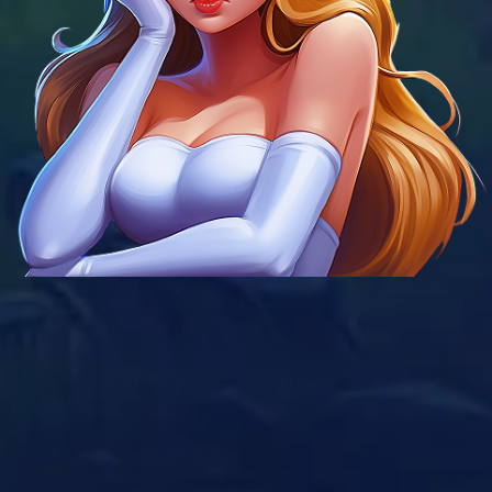
*ВОЗМОЖНО ИГРА НЕДОСТУПНА В US
GATES OF OLYMPUS 1000
*ВОЗМОЖНО ИГРА НЕДОСТУПНА В US
RYSE OF THE MIGHTY GODS
*ВОЗМОЖНО ИГРА НЕДОСТУПНА В US
MUMMYLAND TREASURES
BELATRA GAMES
SUGAR RUSH 1000
*ВОЗМОЖНО ИГРА НЕДОСТУПНА В US
BIG BASS SECRETS OF THE GOLDEN LAKE
*ВОЗМОЖНО ИГРА НЕДОСТУПНА В US
WILD WEST GOLD
*ВОЗМОЖНО ИГРА НЕДОСТУПНА В US