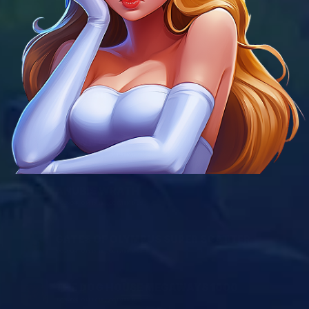
ENDORPHINA
CYBER WOLF
*ВОЗМОЖНО ИГРА НЕДОСТУПНА В US
ZALATAR
ENDORPHINA
CROWN COINS
*ВОЗМОЖНО ИГРА НЕДОСТУПНА В US
ANUBIS WRATH
*ВОЗМОЖНО ИГРА НЕДОСТУПНА В US
GATES OF OLYMPUS SUPER SCATTER
*ВОЗМОЖНО ИГРА НЕДОСТУПНА В US
THE DOG HOUSE MEGAWAYS 1000
*ВОЗМОЖНО ИГРА НЕДОСТУПНА В US