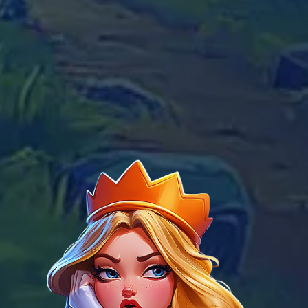
VIKINGS WAY
*ВОЗМОЖНО ИГРА НЕДОСТУПНА В US
3 LIBERTY EAGLES
*ВОЗМОЖНО ИГРА НЕДОСТУПНА В US
THE DOG HOUSE
*ВОЗМОЖНО ИГРА НЕДОСТУПНА В US
TEMPLE CATS
*ВОЗМОЖНО ИГРА НЕДОСТУПНА В US
WILD BANDITO
*ВОЗМОЖНО ИГРА НЕДОСТУПНА В US
TREASURES OF AZTEC
*ВОЗМОЖНО ИГРА НЕДОСТУПНА В US
2026 HIT SLOT