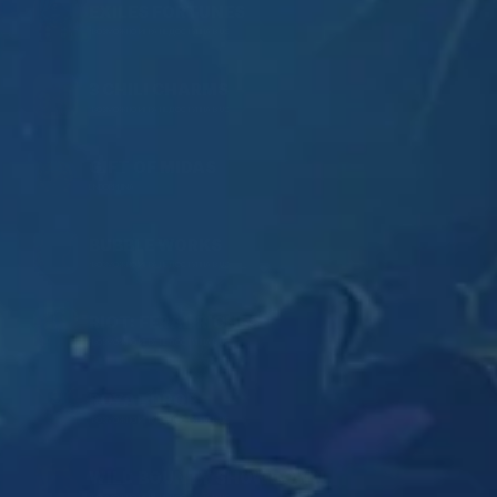
EXILES FORTUNES
*ВОЗМОЖНО ИГРА НЕДОСТУПНА В US
3 CHILI CHARMS
*ВОЗМОЖНО ИГРА НЕДОСТУПНА В US
GIFT OF MIDAS
ENDORPHINA
BUBBLE WORKS
*ВОЗМОЖНО ИГРА НЕДОСТУПНА В US
RIOT: FERAL RICHES
*ВОЗМОЖНО ИГРА НЕДОСТУПНА В US
ROYAL DROP
*ВОЗМОЖНО ИГРА НЕДОСТУПНА В US
WILD BOUNTY SHOWDOWN