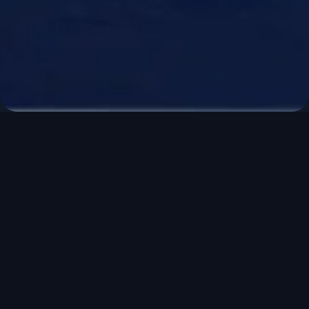
LE BANDIT
*ВОЗМОЖНО ИГРА НЕДОСТУПНА В US
LE PRECHAUN
BETA
ПОДДЕРЖКА
*ВОЗМОЖНО ИГРА НЕДОСТУПНА В US
DIA DE LOS MUERTOS 2
*ВОЗМОЖНО ИГРА НЕДОСТУПНА В US
...
vodka.bet is owned and operated by Cricketwin Ltd, a company
registered and established under the laws of Belize, with
registration number 000044296 and registered address at 9 Barrack
Road, Belize city, Belize and its wholly-owned subsidiary. License
issued by the laws of the Autonomous Island of Anjouan, Union of
the Comoros, license no. ALSI-202412028-FI2.