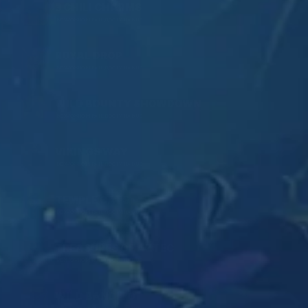
3 CHILI CHARMS
*ВОЗМОЖНО ИГРА НЕДОСТУПНА В US
ROYAL DROP
*ВОЗМОЖНО ИГРА НЕДОСТУПНА В US
WILD BOUNTY SHOWDOWN
*ВОЗМОЖНО ИГРА НЕДОСТУПНА В US
VIKINGS WAY
*ВОЗМОЖНО ИГРА НЕДОСТУПНА В US
TEMPLE CATS
*ВОЗМОЖНО ИГРА НЕДОСТУПНА В US
TREASURES OF AZTEC
*ВОЗМОЖНО ИГРА НЕДОСТУПНА В US
WILD BANDITO