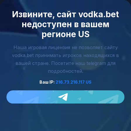
Войти
Извините, сайт vodka.bet
недоступен в вашем
регионе US
Игра не запущена
Поиск игровых автоматов — более 5000 слотов
Наша игровая лицензия не позволяет сайту
Используйте удобный поиск и фильтры, чтобы
GROOVING TIGER
быстро найти игровые автоматы в каталоге Vodka
vodka.bet принимать игроков находящихся в
ENDORPHINA
Casino. В базе доступно более 5000 слотов от
вашей стране. Посетите наш telegram для
ведущих провайдеров с мгновенным запуском и
подробностей.
стабильной работой.
FORTUNE SURGE
*ВОЗМОЖНО ИГРА НЕДОСТУПНА В US
Ваш IP
:
216.73.216.117
US
FRUITY FIESTA
*ВОЗМОЖНО ИГРА НЕДОСТУПНА В US
POSEIDON THE DEEP KING
*ВОЗМОЖНО ИГРА НЕДОСТУПНА В US