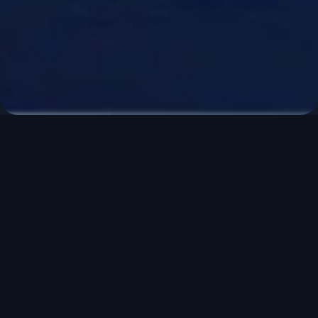
THE DOG HOUSE MEGAWAYS 1000
*ВОЗМОЖНО ИГРА НЕДОСТУПНА В US
BIG BASS VEGAS DOUBLE DOWN DELUXE
BETA
ПОДДЕРЖКА
*ВОЗМОЖНО ИГРА НЕДОСТУПНА В US
ZEUS VS HADES - GODS OF WAR
*ВОЗМОЖНО ИГРА НЕДОСТУПНА В US
...
vodka.bet is owned and operated by Cricketwin Ltd, a company
registered and established under the laws of Belize, with
registration number 000044296 and registered address at 9 Barrack
Road, Belize city, Belize and its wholly-owned subsidiary. License
issued by the laws of the Autonomous Island of Anjouan, Union of
the Comoros, license no. ALSI-202412028-FI2.