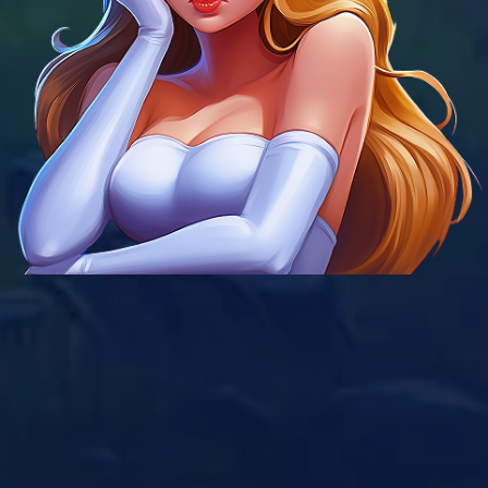
ENDORPHINA
CYBER WOLF
*ВОЗМОЖНО ИГРА НЕДОСТУПНА В US
ZALATAR
ENDORPHINA
CROWN COINS
*ВОЗМОЖНО ИГРА НЕДОСТУПНА В US
ANUBIS WRATH
*ВОЗМОЖНО ИГРА НЕДОСТУПНА В US
GATES OF OLYMPUS SUPER SCATTER
*ВОЗМОЖНО ИГРА НЕДОСТУПНА В US
THE DOG HOUSE MEGAWAYS 1000
*ВОЗМОЖНО ИГРА НЕДОСТУПНА В US