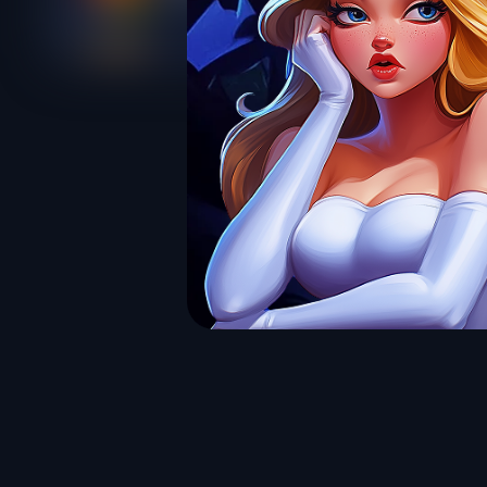
G
ANUBIS WRATH
Поиск игровых автоматов — более 5000 слотов
S
*ВОЗМОЖНО ИГРА НЕДОСТУПНА В US
Используйте удобный поиск и фильтры, чтобы бы
*ВОЗ
ведущих провайдеров с мгновенным запуском и
...
ZEUS VS HADES - GODS
OF WAR
*ВОЗМОЖНО ИГРА НЕДОСТУПНА В US