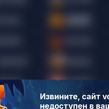
МОЖНО ИГРА НЕДОСТУПНА В US
ENDORPHINA
WILD BOUNTY
OYAL DROP
SHOWDOWN
МОЖНО ИГРА НЕДОСТУПНА В US
*ВОЗМОЖНО ИГРА НЕДОСТУПНА В US
UPER SERGE
SKULL FIESTA
МОЖНО ИГРА НЕДОСТУПНА В US
*ВОЗМОЖНО ИГРА НЕДОСТУПНА В US
REVOR HUNTER
VIKINGS WAY
МОЖНО ИГРА НЕДОСТУПНА В US
*ВОЗМОЖНО ИГРА НЕДОСТУПНА В US
EMPLE CATS
WILD BANDITO
МОЖНО ИГРА НЕДОСТУПНА В US
*ВОЗМОЖНО ИГРА НЕДОСТУПНА В US
Извините, сайт v
YBER WOLF
ZALATAR
недоступен в ва
МОЖНО ИГРА НЕДОСТУПНА В US
ENDORPHINA