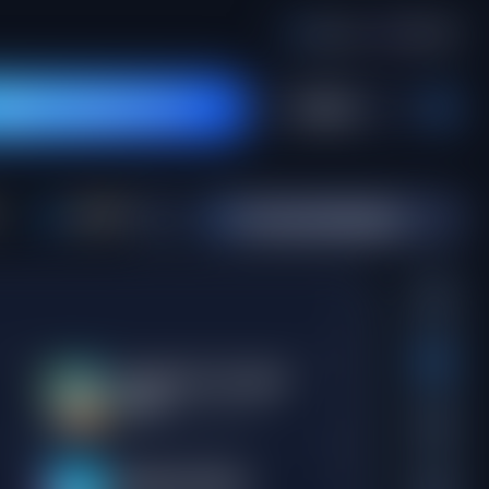
Русский
Бонусы
арегистрироваться
Войти
Джекпот
Бонусная покупка
Б
Все провайдеры
519
1309
2
POSEIDON THE DEEP
KING
*ВОЗМОЖНО ИГРА НЕДОСТУПНА В US
BUBBLE WORKS