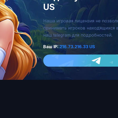
US
ATES OF OLYMPUS
THE DOG HOUSE
UPER SCATTER
MEGAWAYS 1000
Наша игровая лицензия не позволя
стро найти игровые автоматы в каталоге Vodka Casino
МОЖНО ИГРА НЕДОСТУПНА В US
*ВОЗМОЖНО ИГРА НЕДОСТУПНА В US
 стабильной работой.
принимать игроков находящихся в
наш telegram для подробностей.
Ваш IP
:
216.73.216.33
US