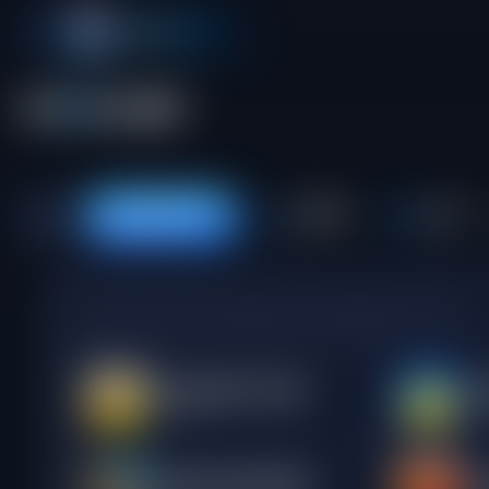
VODKA
VPN
Все игры
Новые
Live
13378
87
1005
GROOVING TIGER
F
ENDORPHINA
*ВОЗ
EXILES FORTUNES
3