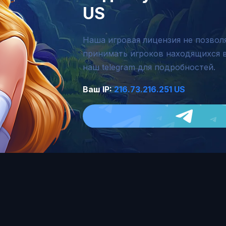
US
ATES OF OLYMPUS
THE DOG HOUSE
UPER SCATTER
MEGAWAYS 1000
Наша игровая лицензия не позволя
стро найти игровые автоматы в каталоге Vodka Casino
МОЖНО ИГРА НЕДОСТУПНА В US
*ВОЗМОЖНО ИГРА НЕДОСТУПНА В US
 стабильной работой.
принимать игроков находящихся в
наш telegram для подробностей.
Ваш IP
:
216.73.216.251
US