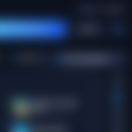
Русский
Бонусы
арегистрироваться
Войти
Джекпот
Бонусная покупка
Б
Все провайдеры
519
1309
2
POSEIDON THE DEEP
KING
*ВОЗМОЖНО ИГРА НЕДОСТУПНА В US
BUBBLE WORKS