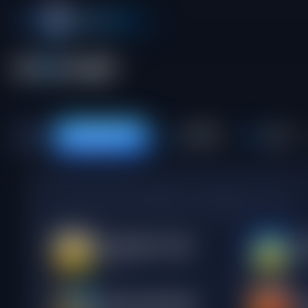
VODKA
VPN
Все игры
Новые
Live
13378
87
1005
GROOVING TIGER
F
ENDORPHINA
*ВОЗ
EXILES FORTUNES
3