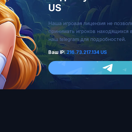
US
ATES OF OLYMPUS
THE DOG HOUSE
UPER SCATTER
MEGAWAYS 1000
Наша игровая лицензия не позволя
стро найти игровые автоматы в каталоге Vodka Casino
МОЖНО ИГРА НЕДОСТУПНА В US
*ВОЗМОЖНО ИГРА НЕДОСТУПНА В US
 стабильной работой.
принимать игроков находящихся в
наш telegram для подробностей.
Ваш IP
:
216.73.217.134
US