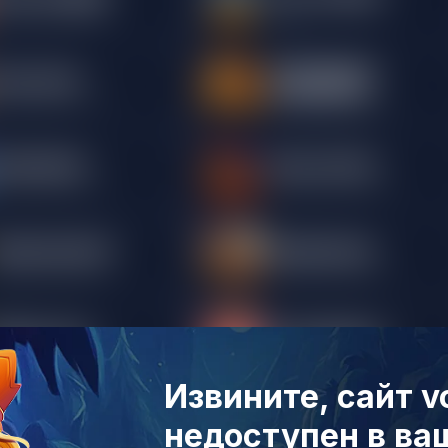
МОЖНО ИГРА НЕДОСТУПНА В US
ENDORPHINA
WILD BOUNTY
OYAL DROP
SHOWDOWN
МОЖНО ИГРА НЕДОСТУПНА В US
*ВОЗМОЖНО ИГРА НЕДОСТУПНА В US
UPER SERGE
SKULL FIESTA
МОЖНО ИГРА НЕДОСТУПНА В US
*ВОЗМОЖНО ИГРА НЕДОСТУПНА В US
REVOR HUNTER
VIKINGS WAY
МОЖНО ИГРА НЕДОСТУПНА В US
*ВОЗМОЖНО ИГРА НЕДОСТУПНА В US
EMPLE CATS
WILD BANDITO
МОЖНО ИГРА НЕДОСТУПНА В US
*ВОЗМОЖНО ИГРА НЕДОСТУПНА В US
Извините, сайт v
YBER WOLF
ZALATAR
недоступен в ва
МОЖНО ИГРА НЕДОСТУПНА В US
ENDORPHINA