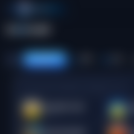
VODKA
VPN
All games
New
Live
13378
87
1005
GROOVING TIGER
F
ENDORPHINA
*ВОЗ
EXILES FORTUNES
3