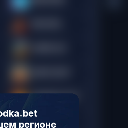
*ВОЗМОЖНО ИГРА НЕДОСТУПНА В US
PAPICH HUNT
*ВОЗМОЖНО ИГРА НЕДОСТУПНА В US
STOMPIN' GOLD
*ВОЗМОЖНО ИГРА НЕДОСТУПНА В US
3 LIBERTY EAGLES
*ВОЗМОЖНО ИГРА НЕДОСТУПНА В US
TREASURES OF AZTEC
*ВОЗМОЖНО ИГРА НЕДОСТУПНА В US
odka.bet
CROWN COINS
шем регионе
*ВОЗМОЖНО ИГРА НЕДОСТУПНА В US