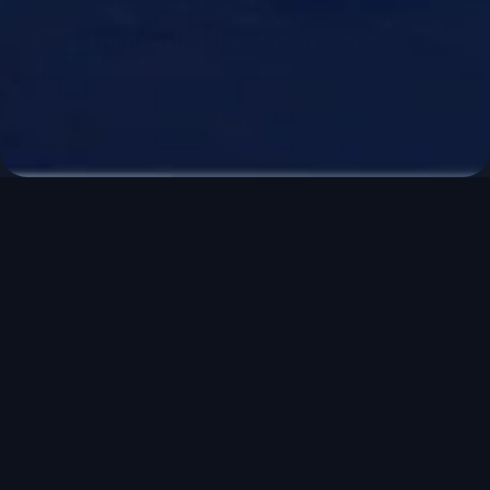
THE DOG HOUSE MEGAWAYS 1000
*ВОЗМОЖНО ИГРА НЕДОСТУПНА В US
BIG BASS VEGAS DOUBLE DOWN DELUXE
BETA
ПОДДЕРЖКА
*ВОЗМОЖНО ИГРА НЕДОСТУПНА В US
ZEUS VS HADES - GODS OF WAR
*ВОЗМОЖНО ИГРА НЕДОСТУПНА В US
...
vodka.bet is owned and operated by Cricketwin Ltd, a company
registered and established under the laws of Belize, with
registration number 000044296 and registered address at 9 Barrack
Road, Belize city, Belize and its wholly-owned subsidiary. License
issued by the laws of the Autonomous Island of Anjouan, Union of
the Comoros, license no. ALSI-202412028-FI2.