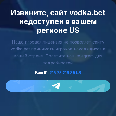
Войти
Извините, сайт vodka.bet
недоступен в вашем
регионе US
Игра не запущена
Поиск игровых автоматов — более 5000 слотов
Наша игровая лицензия не позволяет сайту
Используйте удобный поиск и фильтры, чтобы
GROOVING TIGER
быстро найти игровые автоматы в каталоге Vodka
vodka.bet принимать игроков находящихся в
ENDORPHINA
Casino. В базе доступно более 5000 слотов от
вашей стране. Посетите наш telegram для
ведущих провайдеров с мгновенным запуском и
подробностей.
стабильной работой.
FORTUNE SURGE
*ВОЗМОЖНО ИГРА НЕДОСТУПНА В US
Ваш IP
:
216.73.216.85
US
POSEIDON THE DEEP KING
*ВОЗМОЖНО ИГРА НЕДОСТУПНА В US
EXILES FORTUNES
*ВОЗМОЖНО ИГРА НЕДОСТУПНА В US