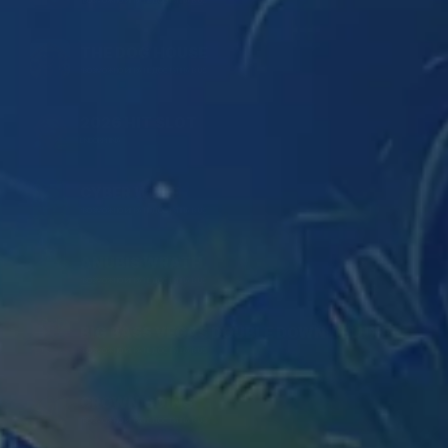
*ВОЗМОЖНО ИГРА НЕДОСТУПНА В US
THE DOG HOUSE
*ВОЗМОЖНО ИГРА НЕДОСТУПНА В US
2026 HIT SLOT
ENDORPHINA
CYBER WOLF
*ВОЗМОЖНО ИГРА НЕДОСТУПНА В US
ANUBIS WRATH
МЕНЮ
*ВОЗМОЖНО ИГРА НЕДОСТУПНА В US
BIG BASS VEGAS DOUBLE DOWN DELUXE
*ВОЗМОЖНО ИГРА НЕДОСТУПНА В US
CROWN COINS
*ВОЗМОЖНО ИГРА НЕДОСТУПНА В US