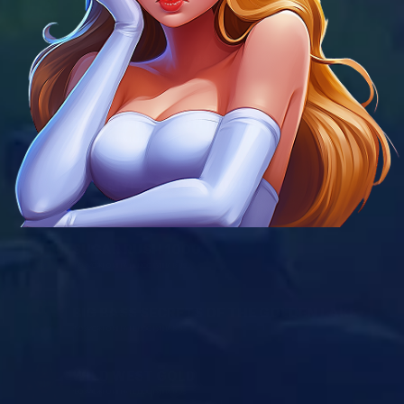
*ВОЗМОЖНО ИГРА НЕДОСТУПНА В US
GATES OF OLYMPUS 1000
*ВОЗМОЖНО ИГРА НЕДОСТУПНА В US
RYSE OF THE MIGHTY GODS
*ВОЗМОЖНО ИГРА НЕДОСТУПНА В US
MUMMYLAND TREASURES
BELATRA GAMES
SUGAR RUSH 1000
*ВОЗМОЖНО ИГРА НЕДОСТУПНА В US
BIG BASS SECRETS OF THE GOLDEN LAKE
*ВОЗМОЖНО ИГРА НЕДОСТУПНА В US
WILD WEST GOLD
*ВОЗМОЖНО ИГРА НЕДОСТУПНА В US