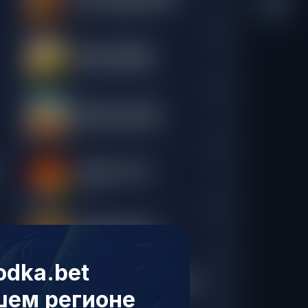
*ВОЗМОЖНО ИГРА НЕДОСТУПНА В US
JADE LEGENDS
*ВОЗМОЖНО ИГРА НЕДОСТУПНА В US
THE DOG HOUSE
*ВОЗМОЖНО ИГРА НЕДОСТУПНА В US
2026 HIT SLOT
ENDORPHINA
ANUBIS WRATH
*ВОЗМОЖНО ИГРА НЕДОСТУПНА В US
odka.bet
ZEUS VS HADES - GODS
шем регионе
OF WAR
*ВОЗМОЖНО ИГРА НЕДОСТУПНА В US