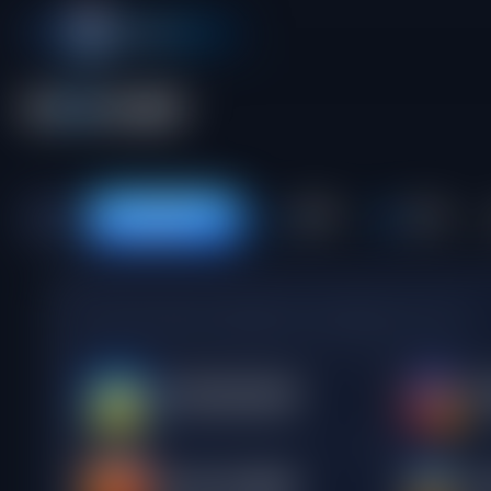
VODKA
VPN
All games
New
Live
13356
82
1004
FORTUNE SURGE
F
*ВОЗМОЖНО ИГРА НЕДОСТУПНА В US
*ВОЗ
3 CHILI CHARMS
G