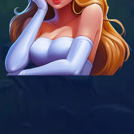
*ВОЗМОЖНО ИГРА НЕДОСТУПНА В US
GATES OF OLYMPUS 1000
*ВОЗМОЖНО ИГРА НЕДОСТУПНА В US
RYSE OF THE MIGHTY GODS
*ВОЗМОЖНО ИГРА НЕДОСТУПНА В US
MUMMYLAND TREASURES
BELATRA GAMES
SUGAR RUSH 1000
*ВОЗМОЖНО ИГРА НЕДОСТУПНА В US
BIG BASS SECRETS OF THE GOLDEN LAKE
*ВОЗМОЖНО ИГРА НЕДОСТУПНА В US
WILD WEST GOLD
*ВОЗМОЖНО ИГРА НЕДОСТУПНА В US