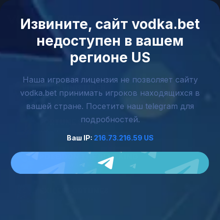
Войти
Извините, сайт vodka.bet
недоступен в вашем
регионе US
Игра не запущена
Поиск игровых автоматов — более 5000 слотов
Наша игровая лицензия не позволяет сайту
Используйте удобный поиск и фильтры, чтобы
GROOVING TIGER
быстро найти игровые автоматы в каталоге Vodka
vodka.bet принимать игроков находящихся в
ENDORPHINA
Casino. В базе доступно более 5000 слотов от
вашей стране. Посетите наш telegram для
ведущих провайдеров с мгновенным запуском и
подробностей.
стабильной работой.
FORTUNE SURGE
*ВОЗМОЖНО ИГРА НЕДОСТУПНА В US
Ваш IP
:
216.73.216.59
US
POSEIDON THE DEEP KING
*ВОЗМОЖНО ИГРА НЕДОСТУПНА В US
EXILES FORTUNES
*ВОЗМОЖНО ИГРА НЕДОСТУПНА В US