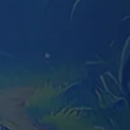
*ВОЗМОЖНО ИГРА НЕДОСТУПНА В US
PAPICH HUNT
*ВОЗМОЖНО ИГРА НЕДОСТУПНА В US
JADE LEGENDS
*ВОЗМОЖНО ИГРА НЕДОСТУПНА В US
SUPER SERGE
*ВОЗМОЖНО ИГРА НЕДОСТУПНА В US
SKULL FIESTA
МЕНЮ
*ВОЗМОЖНО ИГРА НЕДОСТУПНА В US
STOMPIN' GOLD
*ВОЗМОЖНО ИГРА НЕДОСТУПНА В US
MAX WIN MACHINE
*ВОЗМОЖНО ИГРА НЕДОСТУПНА В US