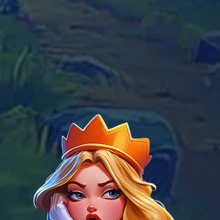
ZEUS VS HADES - GODS OF WAR
*ВОЗМОЖНО ИГРА НЕДОСТУПНА В US
THE DOG HOUSE MEGAWAYS 1000
*ВОЗМОЖНО ИГРА НЕДОСТУПНА В US
GATES OF OLYMPUS SUPER SCATTER
*ВОЗМОЖНО ИГРА НЕДОСТУПНА В US
ROYAL XMASS 2
*ВОЗМОЖНО ИГРА НЕДОСТУПНА В US
GIFT OF MIDAS
ENDORPHINA
JADE LEGENDS
*ВОЗМОЖНО ИГРА НЕДОСТУПНА В US
WILD APE #3258