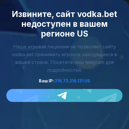
Войти
Извините, сайт vodka.bet
недоступен в вашем
регионе US
Игра не запущена
Поиск игровых автоматов — более 5000 слотов
Наша игровая лицензия не позволяет сайту
Используйте удобный поиск и фильтры, чтобы
GROOVING TIGER
быстро найти игровые автоматы в каталоге Vodka
vodka.bet принимать игроков находящихся в
ENDORPHINA
Casino. В базе доступно более 5000 слотов от
вашей стране. Посетите наш telegram для
ведущих провайдеров с мгновенным запуском и
подробностей.
стабильной работой.
FORTUNE SURGE
*ВОЗМОЖНО ИГРА НЕДОСТУПНА В US
Ваш IP
:
216.73.216.131
US
FRUITY FIESTA
*ВОЗМОЖНО ИГРА НЕДОСТУПНА В US
POSEIDON THE DEEP KING
*ВОЗМОЖНО ИГРА НЕДОСТУПНА В US