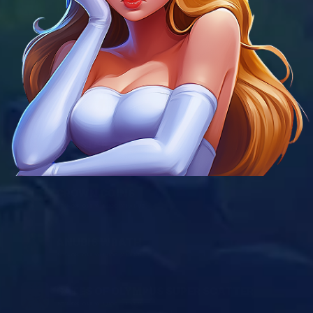
*ВОЗМОЖНО ИГРА НЕДОСТУПНА В US
2026 HIT SLOT
ENDORPHINA
CYBER WOLF
*ВОЗМОЖНО ИГРА НЕДОСТУПНА В US
ZALATAR
ENDORPHINA
CROWN COINS
*ВОЗМОЖНО ИГРА НЕДОСТУПНА В US
ANUBIS WRATH
*ВОЗМОЖНО ИГРА НЕДОСТУПНА В US
GATES OF OLYMPUS SUPER SCATTER
*ВОЗМОЖНО ИГРА НЕДОСТУПНА В US