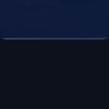
BIG BASS VEGAS DOUBLE DOWN DELUXE
*ВОЗМОЖНО ИГРА НЕДОСТУПНА В US
ZEUS VS HADES - GODS OF WAR
BETA
ПОДДЕРЖКА
*ВОЗМОЖНО ИГРА НЕДОСТУПНА В US
ROYAL XMASS 2
*ВОЗМОЖНО ИГРА НЕДОСТУПНА В US
...
vodka.bet is owned and operated by Cricketwin Ltd, a company
registered and established under the laws of Belize, with
registration number 000044296 and registered address at 9 Barrack
Road, Belize city, Belize and its wholly-owned subsidiary. License
issued by the laws of the Autonomous Island of Anjouan, Union of
the Comoros, license no. ALSI-202412028-FI2.