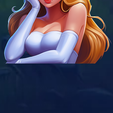
ENDORPHINA
CYBER WOLF
*ВОЗМОЖНО ИГРА НЕДОСТУПНА В US
ZALATAR
ENDORPHINA
CROWN COINS
*ВОЗМОЖНО ИГРА НЕДОСТУПНА В US
ANUBIS WRATH
*ВОЗМОЖНО ИГРА НЕДОСТУПНА В US
GATES OF OLYMPUS SUPER SCATTER
*ВОЗМОЖНО ИГРА НЕДОСТУПНА В US
THE DOG HOUSE MEGAWAYS 1000
*ВОЗМОЖНО ИГРА НЕДОСТУПНА В US