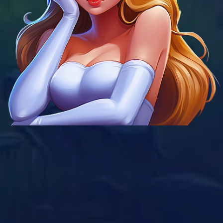
ENDORPHINA
CYBER WOLF
*ВОЗМОЖНО ИГРА НЕДОСТУПНА В US
ZALATAR
ENDORPHINA
CROWN COINS
*ВОЗМОЖНО ИГРА НЕДОСТУПНА В US
ANUBIS WRATH
*ВОЗМОЖНО ИГРА НЕДОСТУПНА В US
GATES OF OLYMPUS SUPER SCATTER
*ВОЗМОЖНО ИГРА НЕДОСТУПНА В US
THE DOG HOUSE MEGAWAYS 1000
*ВОЗМОЖНО ИГРА НЕДОСТУПНА В US