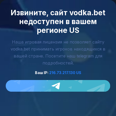
Войти
Извините, сайт vodka.bet
недоступен в вашем
регионе US
Игра не запущена
Поиск игровых автоматов — более 5000 слотов
Наша игровая лицензия не позволяет сайту
Используйте удобный поиск и фильтры, чтобы
GROOVING TIGER
быстро найти игровые автоматы в каталоге Vodka
vodka.bet принимать игроков находящихся в
ENDORPHINA
Casino. В базе доступно более 5000 слотов от
вашей стране. Посетите наш telegram для
ведущих провайдеров с мгновенным запуском и
подробностей.
стабильной работой.
FORTUNE SURGE
*ВОЗМОЖНО ИГРА НЕДОСТУПНА В US
Ваш IP
:
216.73.217.130
US
FRUITY FIESTA
*ВОЗМОЖНО ИГРА НЕДОСТУПНА В US
POSEIDON THE DEEP KING
*ВОЗМОЖНО ИГРА НЕДОСТУПНА В US