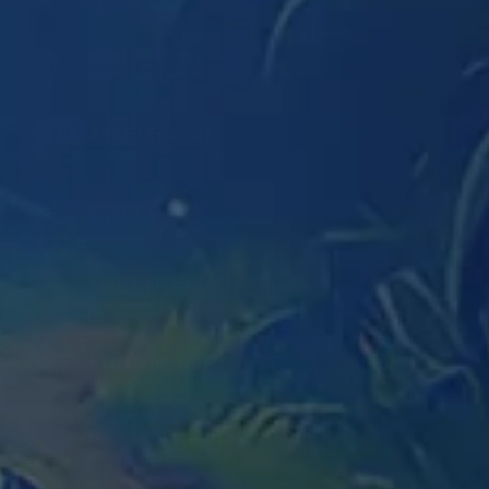
*ВОЗМОЖНО ИГРА НЕДОСТУПНА В US
PAPICH HUNT
*ВОЗМОЖНО ИГРА НЕДОСТУПНА В US
JADE LEGENDS
*ВОЗМОЖНО ИГРА НЕДОСТУПНА В US
SUPER SERGE
*ВОЗМОЖНО ИГРА НЕДОСТУПНА В US
SKULL FIESTA
МЕНЮ
*ВОЗМОЖНО ИГРА НЕДОСТУПНА В US
STOMPIN' GOLD
*ВОЗМОЖНО ИГРА НЕДОСТУПНА В US
MAX WIN MACHINE
*ВОЗМОЖНО ИГРА НЕДОСТУПНА В US