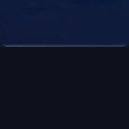
SUGAR RUSH 1000
*ВОЗМОЖНО ИГРА НЕДОСТУПНА В US
BIG BASS SECRETS OF THE GOLDEN LAKE
BETA
ПОДДЕРЖКА
*ВОЗМОЖНО ИГРА НЕДОСТУПНА В US
TORNADO RAMPAGE
PGSOFT
...
vodka.bet is owned and operated by Cricketwin Ltd, a company
registered and established under the laws of Belize, with
registration number 000044296 and registered address at 9 Barrack
Road, Belize city, Belize and its wholly-owned subsidiary. License
issued by the laws of the Autonomous Island of Anjouan, Union of
the Comoros, license no. ALSI-202412028-FI2.