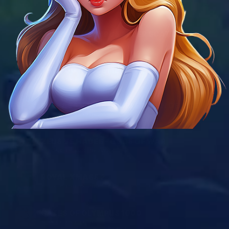
*ВОЗМОЖНО ИГРА НЕДОСТУПНА В US
GATES OF OLYMPUS SUPER SCATTER
*ВОЗМОЖНО ИГРА НЕДОСТУПНА В US
THE DOG HOUSE MEGAWAYS 1000
*ВОЗМОЖНО ИГРА НЕДОСТУПНА В US
BIG BASS VEGAS DOUBLE DOWN DELUXE
*ВОЗМОЖНО ИГРА НЕДОСТУПНА В US
ZEUS VS HADES - GODS OF WAR
*ВОЗМОЖНО ИГРА НЕДОСТУПНА В US
ROYAL XMASS 2
*ВОЗМОЖНО ИГРА НЕДОСТУПНА В US
GATES OF OLYMPUS 1000
*ВОЗМОЖНО ИГРА НЕДОСТУПНА В US