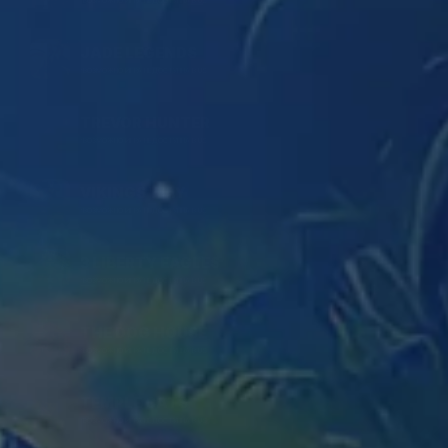
*ВОЗМОЖНО ИГРА НЕДОСТУПНА В US
JADE LEGENDS
*ВОЗМОЖНО ИГРА НЕДОСТУПНА В US
TREVOR HUNTER
*ВОЗМОЖНО ИГРА НЕДОСТУПНА В US
VIKINGS WAY
*ВОЗМОЖНО ИГРА НЕДОСТУПНА В US
3 LIBERTY EAGLES
МЕНЮ
*ВОЗМОЖНО ИГРА НЕДОСТУПНА В US
THE DOG HOUSE
*ВОЗМОЖНО ИГРА НЕДОСТУПНА В US
TEMPLE CATS
*ВОЗМОЖНО ИГРА НЕДОСТУПНА В US