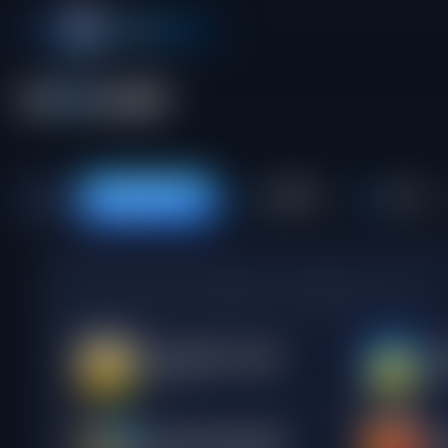
VODKA
VPN
Все игры
Новые
Live
13378
87
1005
GROOVING TIGER
F
ENDORPHINA
*ВОЗ
EXILES FORTUNES
3