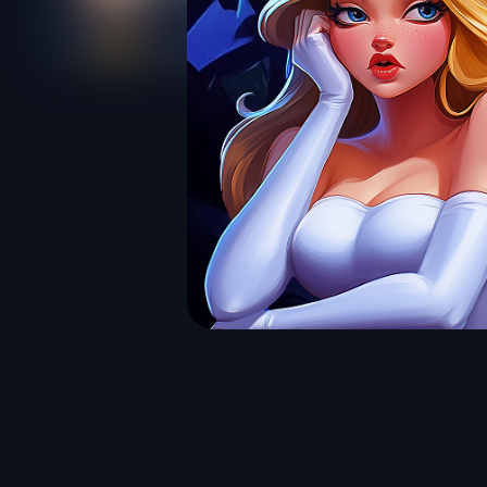
BIG BASS SECRETS OF
W
Поиск игровых автоматов — более 5000 слотов
THE GOLDEN LAKE
*ВОЗ
Используйте удобный поиск и фильтры, чтобы бы
*ВОЗМОЖНО ИГРА НЕДОСТУПНА В US
ведущих провайдеров с мгновенным запуском и
...
DIA DE LOS MUERTOS 2
*ВОЗМОЖНО ИГРА НЕДОСТУПНА В US