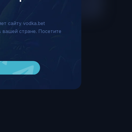
LE PRECHAUN
ет сайту vodka.bet
*ВОЗМОЖНО ИГРА НЕДОСТУПНА В US
. В базе доступно более 5000 слотов от
 вашей стране. Посетите