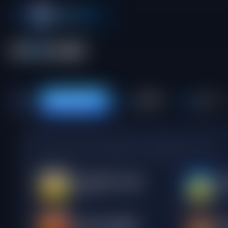
VODKA
VPN
Все игры
Новые
Live
13378
87
1005
GROOVING TIGER
F
ENDORPHINA
*ВОЗ
3 CHILI CHARMS
R