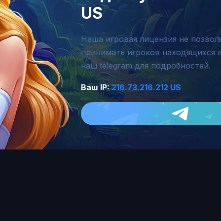
US
ILD WEST GOLD
LE BANDIT
Наша игровая лицензия не позволя
МОЖНО ИГРА НЕДОСТУПНА В US
*ВОЗМОЖНО ИГРА НЕДОСТУПНА В US
стро найти игровые автоматы в каталоге Vodka Casino
 стабильной работой.
принимать игроков находящихся в
наш telegram для подробностей.
Ваш IP
:
216.73.216.212
US