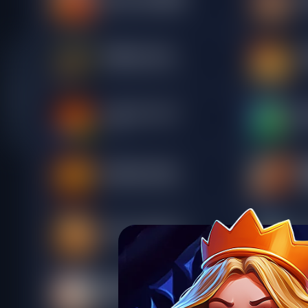
*ВОЗМОЖНО ИГРА НЕДОСТУПНА В US
*ВОЗ
TEMPLE CATS
T
*ВОЗМОЖНО ИГРА НЕДОСТУПНА В US
*ВОЗ
МЕНЮ
2026 HIT SLOT
C
ENDORPHINA
*ВОЗ
Z
CROWN COINS
O
*ВОЗМОЖНО ИГРА НЕДОСТУПНА В US
*ВОЗ
ROYAL XMASS 2
G
*ВОЗМОЖНО ИГРА НЕДОСТУПНА В US
ENDO
GATES OF OLYMPUS
R
1000
G
*ВОЗМОЖНО ИГРА НЕДОСТУПНА В US
*ВОЗ