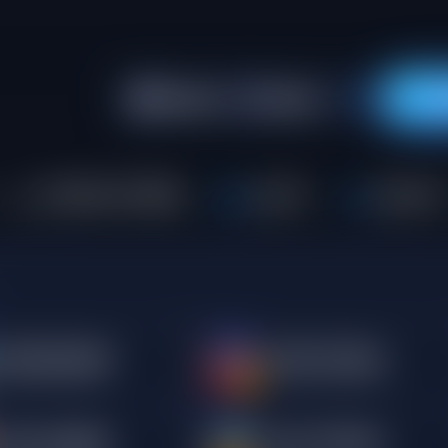
Казино
Спорт
З
Чемпионат Мира
Слоты
Рулетка
131
11170
243
ORTUNE SURGE
FRUITY FIESTA
МОЖНО ИГРА НЕДОСТУПНА В US
*ВОЗМОЖНО ИГРА НЕДОСТУПНА В US
 CHILI CHARMS
GIFT OF MIDAS