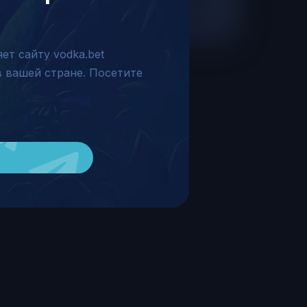
BIG BASS VEGAS
DOUBLE DOWN DELUXE
ет сайту vodka.bet
. В базе доступно более 5000 слотов от
*ВОЗМОЖНО ИГРА НЕДОСТУПНА В US
 вашей стране. Посетите