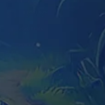
*ВОЗМОЖНО ИГРА НЕДОСТУПНА В US
THE DOG HOUSE
*ВОЗМОЖНО ИГРА НЕДОСТУПНА В US
2026 HIT SLOT
ENDORPHINA
CYBER WOLF
*ВОЗМОЖНО ИГРА НЕДОСТУПНА В US
ANUBIS WRATH
МЕНЮ
*ВОЗМОЖНО ИГРА НЕДОСТУПНА В US
BIG BASS VEGAS DOUBLE DOWN DELUXE
*ВОЗМОЖНО ИГРА НЕДОСТУПНА В US
CROWN COINS
*ВОЗМОЖНО ИГРА НЕДОСТУПНА В US