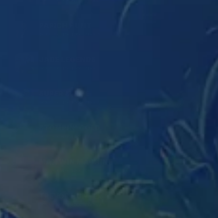
*ВОЗМОЖНО ИГРА НЕДОСТУПНА В US
PAPICH HUNT
*ВОЗМОЖНО ИГРА НЕДОСТУПНА В US
JADE LEGENDS
*ВОЗМОЖНО ИГРА НЕДОСТУПНА В US
SUPER SERGE
*ВОЗМОЖНО ИГРА НЕДОСТУПНА В US
STOMPIN' GOLD
МЕНЮ
*ВОЗМОЖНО ИГРА НЕДОСТУПНА В US
MAX WIN MACHINE
*ВОЗМОЖНО ИГРА НЕДОСТУПНА В US
TREVOR HUNTER
*ВОЗМОЖНО ИГРА НЕДОСТУПНА В US