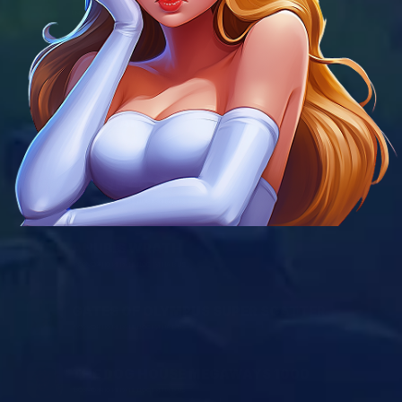
ENDORPHINA
CYBER WOLF
*ВОЗМОЖНО ИГРА НЕДОСТУПНА В US
ZALATAR
ENDORPHINA
CROWN COINS
*ВОЗМОЖНО ИГРА НЕДОСТУПНА В US
ANUBIS WRATH
*ВОЗМОЖНО ИГРА НЕДОСТУПНА В US
GATES OF OLYMPUS SUPER SCATTER
*ВОЗМОЖНО ИГРА НЕДОСТУПНА В US
THE DOG HOUSE MEGAWAYS 1000
*ВОЗМОЖНО ИГРА НЕДОСТУПНА В US