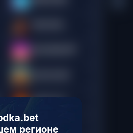
*ВОЗМОЖНО ИГРА НЕДОСТУПНА В US
PAPICH HUNT
*ВОЗМОЖНО ИГРА НЕДОСТУПНА В US
MAX WIN MACHINE
*ВОЗМОЖНО ИГРА НЕДОСТУПНА В US
THE DOG HOUSE
*ВОЗМОЖНО ИГРА НЕДОСТУПНА В US
2026 HIT SLOT
ENDORPHINA
odka.bet
ANUBIS WRATH
шем регионе
*ВОЗМОЖНО ИГРА НЕДОСТУПНА В US