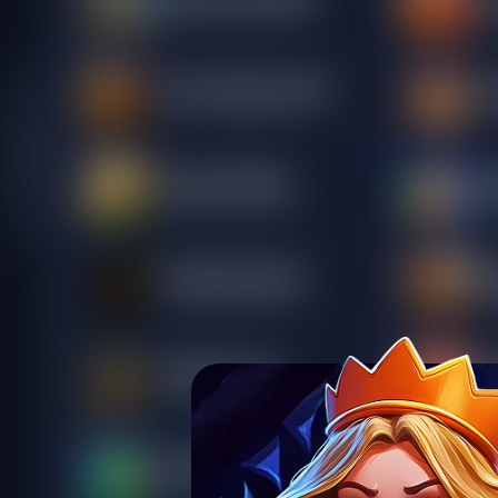
*ВОЗМОЖНО ИГРА НЕДОСТУПНА В US
*ВОЗ
RIOT: FERAL RICHES
R
*ВОЗМОЖНО ИГРА НЕДОСТУПНА В US
*ВОЗ
МЕНЮ
JADE LEGENDS
S
*ВОЗМОЖНО ИГРА НЕДОСТУПНА В US
*ВОЗ
TREVOR HUNTER
V
*ВОЗМОЖНО ИГРА НЕДОСТУПНА В US
*ВОЗ
TEMPLE CATS
W
*ВОЗМОЖНО ИГРА НЕДОСТУПНА В US
*ВОЗ
CYBER WOLF
Z
*ВОЗМОЖНО ИГРА НЕДОСТУПНА В US
ENDO