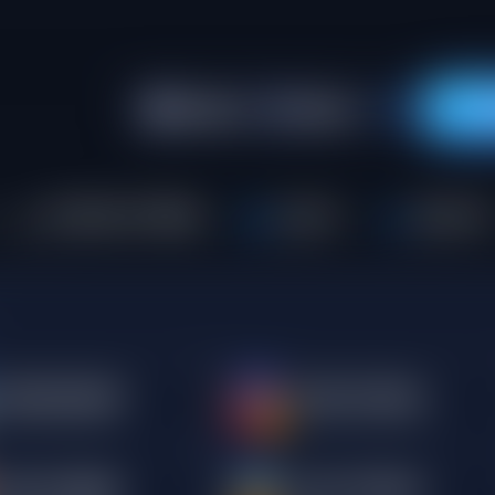
Казино
Спорт
З
Чемпионат Мира
Слоты
Рулетка
131
11166
243
ORTUNE SURGE
FRUITY FIESTA
МОЖНО ИГРА НЕДОСТУПНА В US
*ВОЗМОЖНО ИГРА НЕДОСТУПНА В US
 CHILI CHARMS
GIFT OF MIDAS