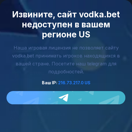
Войти
Извините, сайт vodka.bet
недоступен в вашем
регионе US
Игра не запущена
Поиск игровых автоматов — более 5000 слотов
Наша игровая лицензия не позволяет сайту
Используйте удобный поиск и фильтры, чтобы
GROOVING TIGER
быстро найти игровые автоматы в каталоге Vodka
vodka.bet принимать игроков находящихся в
ENDORPHINA
Casino. В базе доступно более 5000 слотов от
вашей стране. Посетите наш telegram для
ведущих провайдеров с мгновенным запуском и
подробностей.
стабильной работой.
FORTUNE SURGE
*ВОЗМОЖНО ИГРА НЕДОСТУПНА В US
Ваш IP
:
216.73.217.0
US
POSEIDON THE DEEP KING
*ВОЗМОЖНО ИГРА НЕДОСТУПНА В US
EXILES FORTUNES
*ВОЗМОЖНО ИГРА НЕДОСТУПНА В US