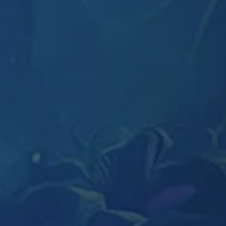
EXILES FORTUNES
*ВОЗМОЖНО ИГРА НЕДОСТУПНА В US
3 CHILI CHARMS
*ВОЗМОЖНО ИГРА НЕДОСТУПНА В US
GIFT OF MIDAS
ENDORPHINA
BUBBLE WORKS
*ВОЗМОЖНО ИГРА НЕДОСТУПНА В US
RIOT: FERAL RICHES
*ВОЗМОЖНО ИГРА НЕДОСТУПНА В US
ROYAL DROP
*ВОЗМОЖНО ИГРА НЕДОСТУПНА В US
WILD BOUNTY SHOWDOWN