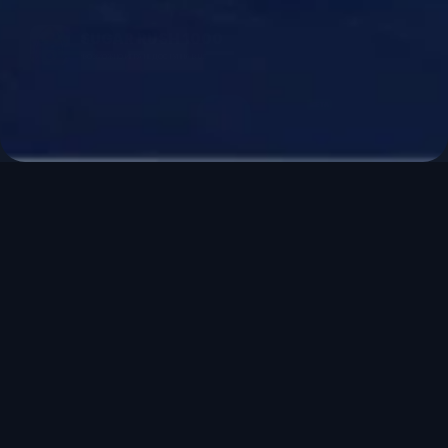
SUGAR RUSH 1000
*ВОЗМОЖНО ИГРА НЕДОСТУПНА В US
BIG BASS SECRETS OF THE GOLDEN LAKE
BETA
ПОДДЕРЖКА
*ВОЗМОЖНО ИГРА НЕДОСТУПНА В US
TORNADO RAMPAGE
PGSOFT
...
vodka.bet is owned and operated by Cricketwin Ltd, a company
registered and established under the laws of Belize, with
registration number 000044296 and registered address at 9 Barrack
Road, Belize city, Belize and its wholly-owned subsidiary. License
issued by the laws of the Autonomous Island of Anjouan, Union of
the Comoros, license no. ALSI-202412028-FI2.