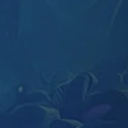
3 CHILI CHARMS
*ВОЗМОЖНО ИГРА НЕДОСТУПНА В US
GIFT OF MIDAS
ENDORPHINA
BUBBLE WORKS
*ВОЗМОЖНО ИГРА НЕДОСТУПНА В US
RIOT: FERAL RICHES
*ВОЗМОЖНО ИГРА НЕДОСТУПНА В US
ROYAL DROP
*ВОЗМОЖНО ИГРА НЕДОСТУПНА В US
WILD BOUNTY SHOWDOWN
*ВОЗМОЖНО ИГРА НЕДОСТУПНА В US
PAPICH HUNT