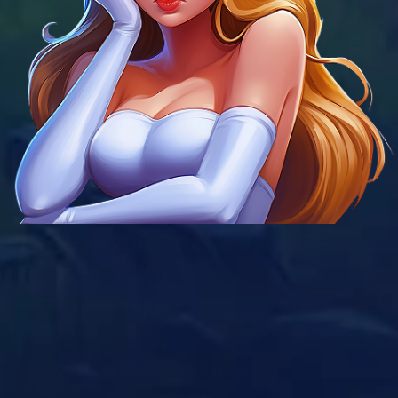
*ВОЗМОЖНО ИГРА НЕДОСТУПНА В US
GATES OF OLYMPUS SUPER SCATTER
*ВОЗМОЖНО ИГРА НЕДОСТУПНА В US
THE DOG HOUSE MEGAWAYS 1000
*ВОЗМОЖНО ИГРА НЕДОСТУПНА В US
BIG BASS VEGAS DOUBLE DOWN DELUXE
*ВОЗМОЖНО ИГРА НЕДОСТУПНА В US
ZEUS VS HADES - GODS OF WAR
*ВОЗМОЖНО ИГРА НЕДОСТУПНА В US
ROYAL XMASS 2
*ВОЗМОЖНО ИГРА НЕДОСТУПНА В US
GATES OF OLYMPUS 1000
*ВОЗМОЖНО ИГРА НЕДОСТУПНА В US