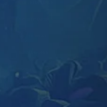
EXILES FORTUNES
*ВОЗМОЖНО ИГРА НЕДОСТУПНА В US
3 CHILI CHARMS
*ВОЗМОЖНО ИГРА НЕДОСТУПНА В US
GIFT OF MIDAS
ENDORPHINA
BUBBLE WORKS
*ВОЗМОЖНО ИГРА НЕДОСТУПНА В US
RIOT: FERAL RICHES
*ВОЗМОЖНО ИГРА НЕДОСТУПНА В US
ROYAL DROP
*ВОЗМОЖНО ИГРА НЕДОСТУПНА В US
WILD BOUNTY SHOWDOWN